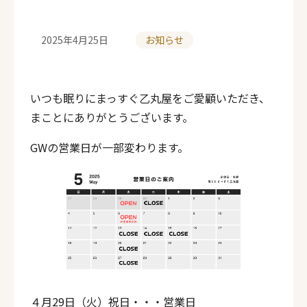
2025年4月25日
お知らせ
投
カ
稿
テ
いつも眠りにまっすぐ乙丸屋をご愛顧いただき、
日
ゴ
まことにありがとうございます。
リ
GWの営業日が一部変わります。
ー
４月29日（火）祝日・・・営業日