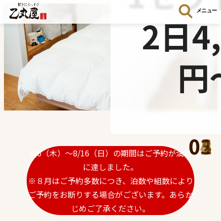
メニュー
2日4,
円
01
02
03
04
05
8/6（木）～8/16（日）の期間はご予約が満枠
に達しました。
※８月はご予約多数につき、泊数や組数により
ご予約をお断りする場合がございます。あらか
じめご了承ください。