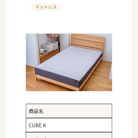
マットレス
カ
テ
ゴ
リ
ー
商品名
CUBE K