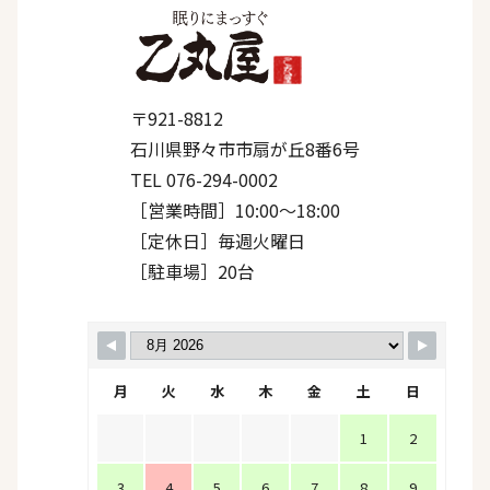
〒921-8812
石川県野々市市扇が丘8番6号
TEL 076-294-0002
［営業時間］10:00〜18:00
［定休日］毎週火曜日
［駐車場］20台
月
火
水
木
金
土
日
1
2
3
4
5
6
7
8
9