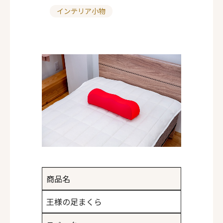
インテリア小物
カ
テ
ゴ
リ
ー
商品名
王様の足まくら