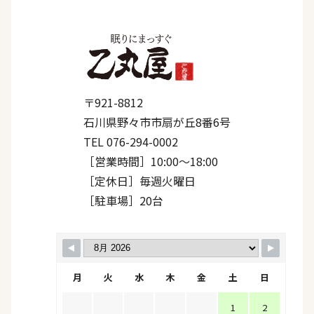
〒921-8812
石川県野々市市扇が丘8番6号
TEL 076-294-0002
［営業時間］10:00〜18:00
［定休日］毎週火曜日
［駐車場］20台
月
火
水
木
金
土
日
1
2