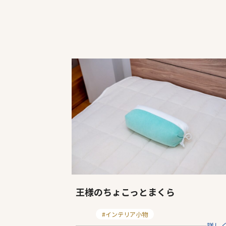
商
品
一
覧
王様のちょこっとまくら
カ
インテリア小物
詳し