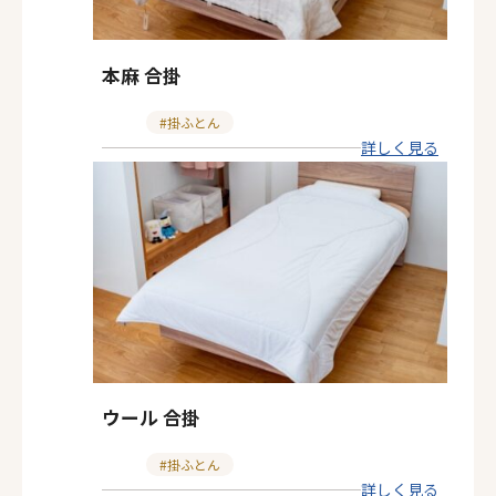
本麻 合掛
カ
掛ふとん
詳しく見る
テ
ゴ
リ
ー
ウール 合掛
カ
掛ふとん
詳しく見る