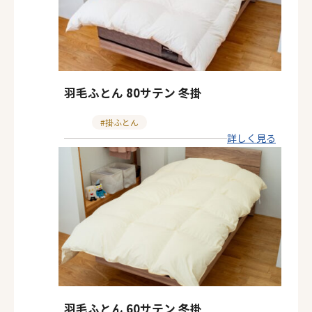
羽毛ふとん 80サテン 冬掛
カ
掛ふとん
詳しく見る
テ
ゴ
リ
ー
羽毛ふとん 60サテン 冬掛