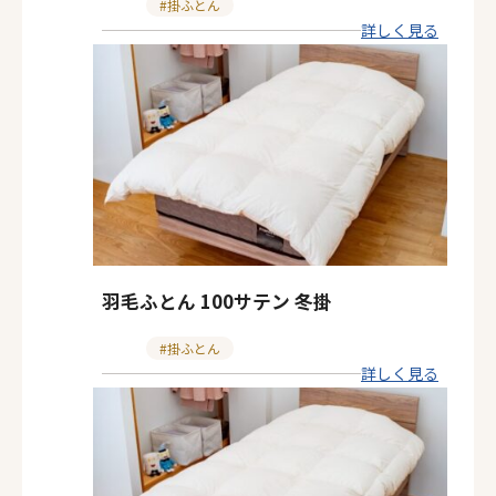
カ
掛ふとん
詳しく見る
テ
ゴ
リ
ー
羽毛ふとん 100サテン 冬掛
カ
掛ふとん
詳しく見る
テ
ゴ
リ
ー