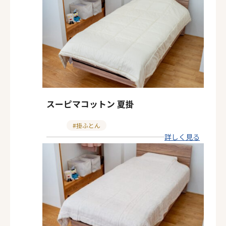
スーピマコットン 夏掛
カ
掛ふとん
詳しく見る
テ
ゴ
リ
ー