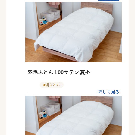
テ
ゴ
リ
ー
羽毛ふとん 100サテン 夏掛
カ
掛ふとん
詳しく見る
テ
ゴ
リ
ー