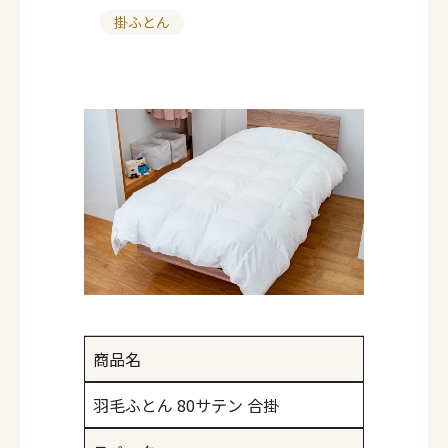
掛ふとん
カ
テ
ゴ
リ
ー
商品名
羽毛ふとん 80サテン 合掛