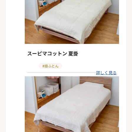
スーピマコットン 夏掛
カ
掛ふとん
詳しく見る
テ
ゴ
リ
ー