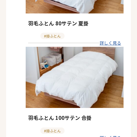
羽毛ふとん 80サテン 夏掛
カ
掛ふとん
詳しく見る
テ
ゴ
リ
ー
羽毛ふとん 100サテン 合掛
カ
掛ふとん