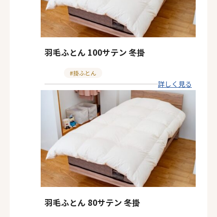
羽毛ふとん 100サテン 冬掛
カ
掛ふとん
詳しく見る
テ
ゴ
リ
ー
羽毛ふとん 80サテン 冬掛