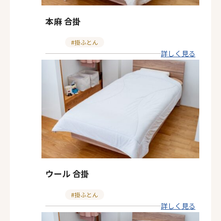
本麻 合掛
カ
掛ふとん
詳しく見る
テ
ゴ
リ
ー
ウール 合掛
カ
掛ふとん
詳しく見る
テ