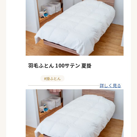
ゴ
リ
ー
羽毛ふとん 100サテン 夏掛
カ
掛ふとん
詳しく見る
テ
ゴ
リ
ー