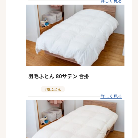
詳しく見る
テ
ゴ
リ
ー
羽毛ふとん 80サテン 合掛
カ
掛ふとん
詳しく見る
テ
ゴ
リ
ー