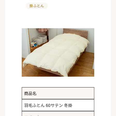
掛ふとん
カ
テ
ゴ
リ
ー
商品名
羽毛ふとん 60サテン 冬掛